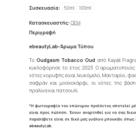
Συσκευασία:
50ml
100ml
Κατασκευαστής:
OEM
Περιγραφή
ebeautyLab-Άρωμα Τύπου
Το
Oudgasm Tobacco Oud
από Kayali Fragr
κυκλοφόρησε το έτος 2023. Ο αρωματοποιός αυ
νότες κορυφής είναι λευκόμελο, Μανταρίνι, φασ
σαφράν και μοσχοκάρφι, οι νότες της βάσης
πραλίνα και πατσουλί.
*Η φωτογραφία του επώνυμου προϊόντος αποτελεί μέ
είναι προς πώληση. Έχουν αναρτηθεί για να σας δι
παραλάβετε είναι σε δικό μας γυάλινο μπουκάλι όπω
ebeautyLab.