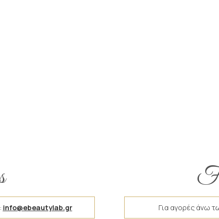
s
Fr
:
info@ebeautylab.gr
Για αγορές άνω τ