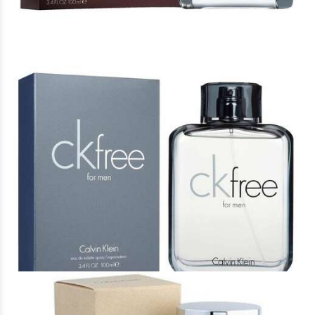
Άρωμα Τύπου CK Free Calvin Klein
16 €