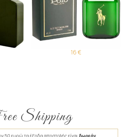
plorer
Άρωμα Τύπου Polo Ralph Lauren
16 €
ee Shipping
ων 50 ευρώ τα έξοδα αποστολής είναι
δωρεάν
.