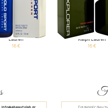
ύπου Polo Sport Ralph
Άρωμα Τύπου Polo Ex
Lauren
Ralph Lauren
16 €
16 €
s
Fr
:
info@ebeautylab.gr
Για αγορές άνω τ