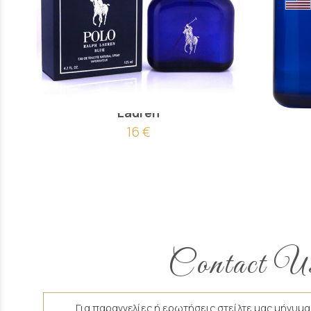
Άρωμα Τύπου Polo Blue Ralph
Άρωμα Τ
Lauren
16 €
Contact U
Για παραγγελίες ή ερωτήσεις στείλτε μας μήνυμα