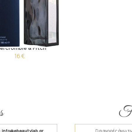
που First Instinct Blue
ercrombie & Fitch
16 €
s
Fr
:
info@ebeautylab.gr
Για αγορές άνω τ