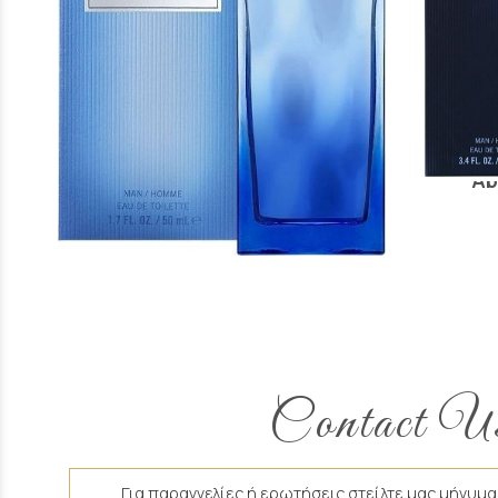
Άρωμα Τύπου Abercrombie &
Άρωμα Τύ
Fitch
Ab
16 €
Contact U
Για παραγγελίες ή ερωτήσεις στείλτε μας μήνυμα