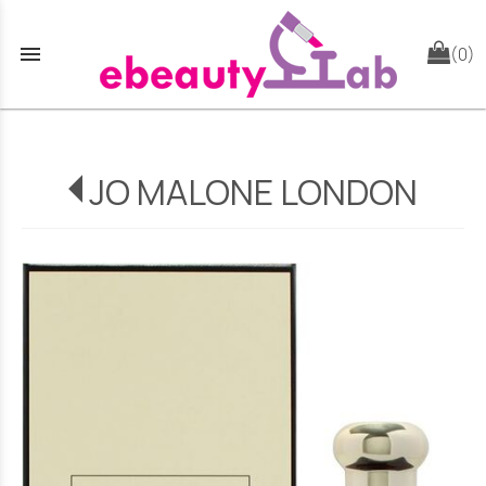
menu
(0)
JO MALONE LONDON