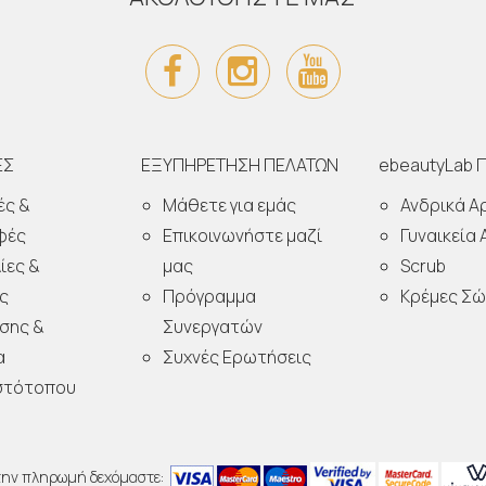
ΕΣ
ΕΞΥΠΗΡΕΤΗΣΗ ΠΕΛΑΤΩΝ
ebeautyLab 
ές &
Μάθετε για εμάς
Ανδρικά 
φές
Επικοινωνήστε μαζί
Γυναικεία
ίες &
μας
Scrub
ς
Πρόγραμμα
Κρέμες Σ
σης &
Συνεργατών
α
Συχνές Ερωτήσεις
στότοπου
την πληρωμή δεχόμαστε: