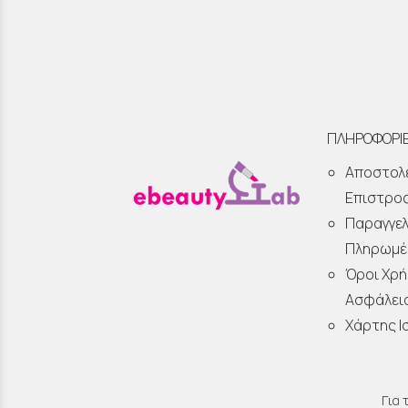
ΠΛΗΡΟΦΟΡΙ
Αποστολ
Επιστρο
Παραγγελ
Πληρωμέ
Όροι Χρή
Ασφάλει
Χάρτης Ι
Για 