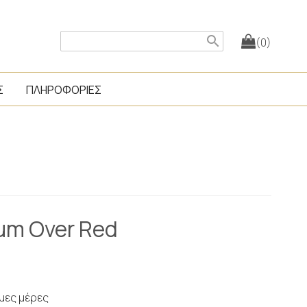
search
(0)
Σ
ΠΛΗΡΟΦΟΡΙΕΣ
um Over Red
ιμες μέρες