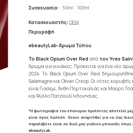
Συσκευασία:
50ml
100ml
Κατασκευαστής:
OEM
Περιγραφή
ebeautyLab-Άρωμα Τύπου
Το Black Opium Over Red
από
τον Yves Sain
Άρωμα για γυναίκες. Πρόκειται για ένα νέο άρω
2024. Το Black Opium Over Red δημιουργήθηκ
Salamagne και Olivier Cresp. Οι νότες κορυφής 
είναι Γιασεμί, Άνθη Πορτοκαλιάς και Μαύρο Τσά
και Φύλλο Πατσουλί Ινδονησίας.
*Η φωτογραφία του επώνυμου προϊόντος αποτελεί μέρ
είναι προς πώληση. Έχουν αναρτηθεί για να σας δι
παραλάβετε είναι σε δικό μας γυάλινο μπουκάλι όπω
ebeautyLab.