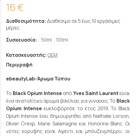
16 €
Διαθεσιμότητα:
Διαθέσιμο σε 5 έως 10 εργάσιμες
μέρες
Συσκευασία:
50ml
100ml
Κατασκευαστής:
OEM
Περιγραφή
ebeautyLab-Άρωμα Τύπου
Το
Black Opium Intense
από
Yves Saint Laurent
είναι
ένα ανατολίτικο άρωμα βανίλιας για γυναίκες. Το
Black
Opium Intense
κυκλοφόρησε το έτος 2019. Το Black
Opium Intense έχει δημιουργηθεί από Nathalie Lorson,
Olivier Cresp, Marie Salamagne και Honorine Blanc. Οι
νότες κορυφής είναι Αψέντι και μπόυζενμπέρρυ; οι