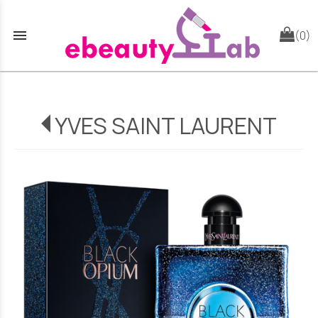
menu
(0)
YVES SAINT LAURENT