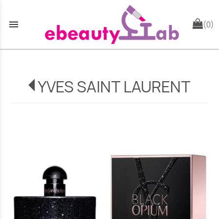
menu
(0)
YVES SAINT LAURENT