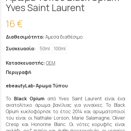
Yves Saint Laurent
16 €
Διαθεσιμότητα:
Άμεσα διαθέσιμο
Συσκευασία:
50ml
100ml
Κατασκευαστής:
OEM
Περιγραφή
ebeautyLab-Άρωμα Τύπου
Το
Black Opium
από Yves Saint Laurent είναι ένα
ανατολίτικο άρωμα βανίλιας για γυναίκες. Το Black
Opium κυκλοφόρησε το έτος 2014 και αρωματοποιοί
του είναι οι Nathalie Lorson, Marie Salamagne, Olivier
Cresp και Honorine Blanc. Οι νότες κορυφής είναι
αχλάδι, ροζ πιπέρι και άνθη πορτοκαλιάς, οι μεσαίες