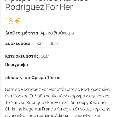
Rodriguez For Her
16 €
Διαθεσιμότητα:
Άμεσα διαθέσιμο
Συσκευασία:
50ml
100ml
Κατασκευαστής:
OEM
Περιγραφή
ebeautyLab-Άρωμα Τύπου
Narciso Rodriguez For Her από Narciso Rodriguez είναι
ένα Μοσχος Ξυλώδη Λουλουδενιο άρωμα για γυναίκες.
Το Narciso Rodriguez For Her έχει δημιουργηθεί από
Christine Nagel και Francis Kurkdjian. Οι νότες κορυφής
είναι άνθος πορτοκαλιού Αφρικής, Oσμανθός και