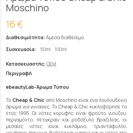
Moschino
16 €
Διαθεσιμότητα:
Άμεσα διαθέσιμο
Συσκευασία:
50ml
100ml
Κατασκευαστής:
OEM
Περιγραφή
ebeautyLab-Άρωμα Τύπου
Το
Cheap & Chic
από Moschino είναι ένα λουλουδένιο
άρωμα για γυναίκες. Το Cheap & Chic κυκλοφόρησε το
έτος 1995. Οι νότες κορυφής είναι φρούτο γιούζου,
περγαμόντο, πετιγκραίν και ροδόξυλο Βραζιλίας, οι
μεσαίες νότες είναι κυκλάμινο, τριαντάφυλλο,
νούφαρο, παιώνια, βιολέτα και γιασεμί και οι νότες της