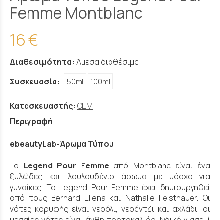
Femme Montblanc
16 €
Διαθεσιμότητα:
Άμεσα διαθέσιμο
Συσκευασία:
50ml
100ml
Κατασκευαστής:
OEM
Περιγραφή
ebeautyLab-Άρωμα Τύπου
Το
Legend Pour Femme
από Montblanc είναι ένα
ξυλώδες και λουλουδένιο άρωμα με μόσχο για
γυναίκες. Το Legend Pour Femme έχει δημιουργηθεί
από τους Bernard Ellena και Nathalie Feisthauer. Οι
νότες κορυφής είναι νερόλι, νεράντζι και αχλάδι, οι
μεσαίες νότες είναι άνθη πορτοκαλιάς, Ινδικό γιασεμί