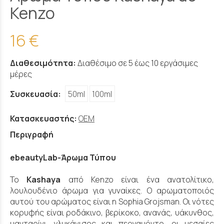
Kenzo
16 €
Διαθεσιμότητα:
Διαθέσιμο σε 5 έως 10 εργάσιμες
μέρες
Συσκευασία:
50ml
100ml
Κατασκευαστής:
OEM
Περιγραφή
ebeautyLab-Άρωμα Τύπου
Το
Kashaya
από Kenzo είναι ένα ανατολίτικο,
λουλουδένιο άρωμα για γυναίκες. Ο αρωματοποιός
αυτού του αρώματος είναι η Sophia Grojsman. Οι νότες
κορυφής είναι ροδάκινο, βερίκοκο, ανανάς, υάκυνθος,
μανταρίνι, γλυκάνισος και περγαμόντο, οι μεσαίες