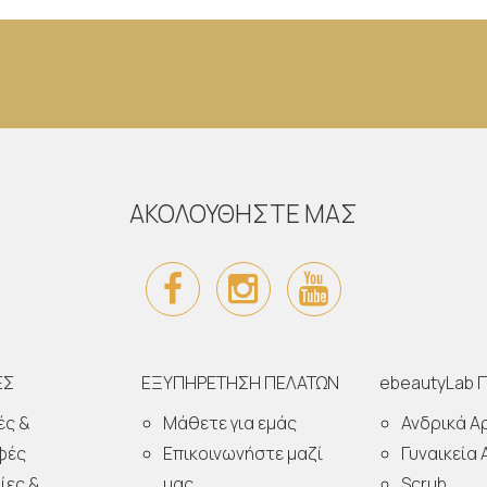
ΑΚΟΛΟΥΘΗΣΤΕ ΜΑΣ
ΕΣ
ΕΞΥΠΗΡΕΤΗΣΗ ΠΕΛΑΤΩΝ
ebeautyLab 
ές &
Μάθετε για εμάς
Ανδρικά 
φές
Επικοινωνήστε μαζί
Γυναικεία
ίες &
μας
Scrub