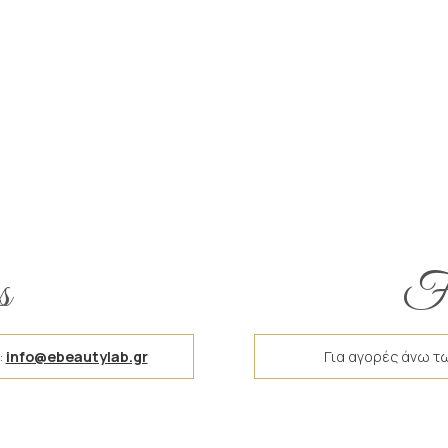
s
Fr
:
info@ebeautylab.gr
Για αγορές άνω τ