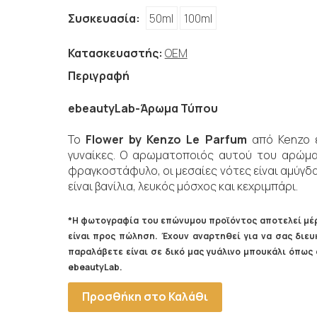
Συσκευασία:
50ml
100ml
Κατασκευαστής:
OEM
Περιγραφή
ebeautyLab-Άρωμα Τύπου
Το
Flower by Kenzo Le Parfum
από Kenzo ε
γυναίκες. Ο αρωματοποιός αυτού του αρώματο
φραγκοστάφυλο, οι μεσαίες νότες είναι αμύγδα
είναι βανίλια, λευκός μόσχος και κεχριμπάρι.
*Η φωτογραφία του επώνυμου προϊόντος αποτελεί μέρ
είναι προς πώληση. Έχουν αναρτηθεί για να σας δι
παραλάβετε είναι σε δικό μας γυάλινο μπουκάλι όπω
ebeautyLab.
Προσθήκη στο Καλάθι