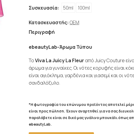
Συσκευασία:
50ml
100ml
Κατασκευαστής:
OEM
Περιγραφή
ebeautyLab-Άρωμα Τύπου
Το
Viva La Juicy La Fleur
από Juicy Couture είν
άρωμα για γυναίκες. Οι νότες κορυφής είναι κόκ
είναι αγιόκλημα, γαρδένια και γιασεμί και οι νότ
σανδαλόξυλο.
*Η φωτογραφία του επώνυμου προϊόντος αποτελεί μέρο
είναι προς πώληση. Έχουν αναρτηθεί για να σας διευκο
παραλάβετε είναι σε δικό μας γυάλινο μπουκάλι όπως 
ebeautyLab.