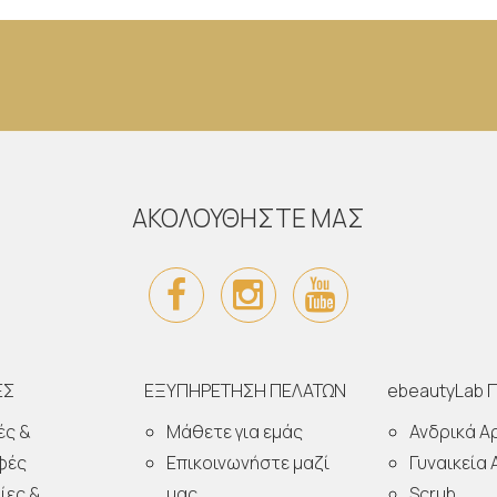
ΑΚΟΛΟΥΘΗΣΤΕ ΜΑΣ
ΕΣ
ΕΞΥΠΗΡΕΤΗΣΗ ΠΕΛΑΤΩΝ
ebeautyLab 
ές &
Μάθετε για εμάς
Ανδρικά 
φές
Επικοινωνήστε μαζί
Γυναικεία
ίες &
μας
Scrub