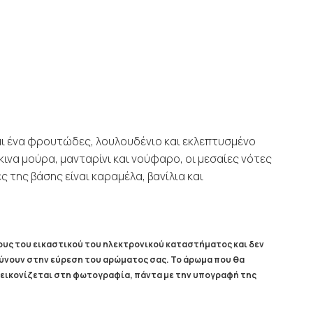
αι ένα φρουτώδες, λουλουδένιο και εκλεπτυσμένο
κινα μούρα, μανταρίνι και νούφαρο, οι μεσαίες νότες
ες της βάσης είναι καραμέλα, βανίλια και
υς του εικαστικού του ηλεκτρονικού καταστήματος και δεν
λύνουν στην εύρεση του αρώματος σας. Το άρωμα που θα
απεικονίζεται στη φωτογραφία, πάντα με την υπογραφή της