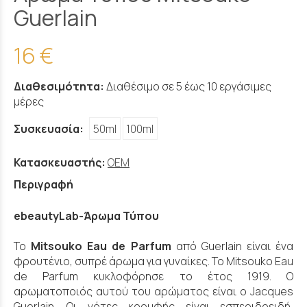
Guerlain
16 €
Διαθεσιμότητα:
Διαθέσιμο σε 5 έως 10 εργάσιμες
μέρες
Συσκευασία:
50ml
100ml
Κατασκευαστής:
OEM
Περιγραφή
ebeautyLab-Άρωμα Τύπου
Το
Mitsouko Eau de Parfum
από Guerlain είναι ένα
φρουτένιο, συπρέ άρωμα για γυναίκες. Το Mitsouko Eau
de Parfum κυκλοφόρησε το έτος 1919. Ο
αρωματοποιός αυτού του αρώματος είναι ο Jacques
Guerlain. Οι νότες κορυφής είναι εσπεριδοειδή,