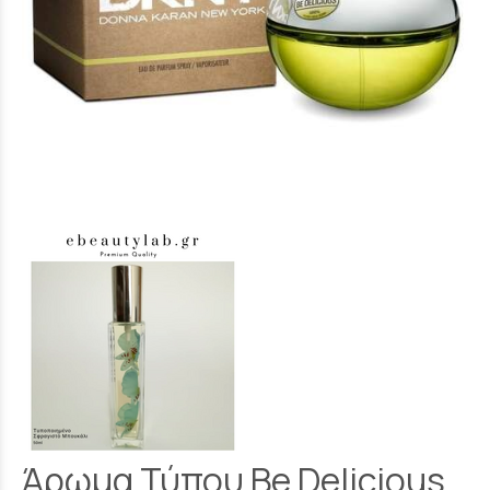
Άρωμα Τύπου Be Delicious