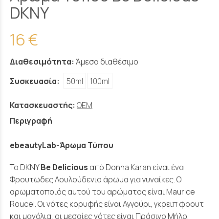
DKNY
16 €
Διαθεσιμότητα:
Άμεσα διαθέσιμο
Συσκευασία:
50ml
100ml
Κατασκευαστής:
OEM
Περιγραφή
ebeautyLab-Άρωμα Τύπου
Το DKNY
Be Delicious
από Donna Karan είναι ένα
Φρουτωδες Λουλούδενιο άρωμα για γυναίκες. Ο
αρωματοποιός αυτού του αρώματος είναι Maurice
Roucel. Οι νότες κορυφής είναι Αγγούρι, γκρειπ φρουτ
και μανόλια, οι μεσαίες νότες είναι Πράσινο Μήλο,