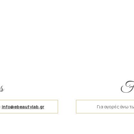
s
Fr
:
info@ebeautylab.gr
Για αγορές άνω τ