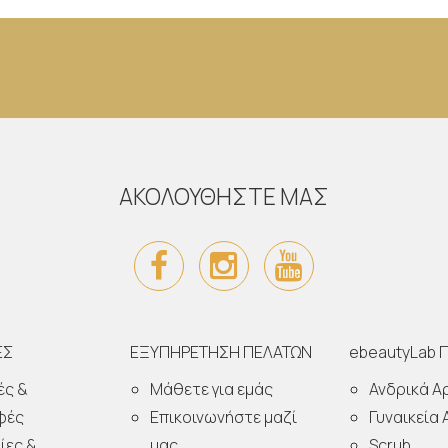
ΑΚΟΛΟΥΘΗΣΤΕ ΜΑΣ
ΕΣ
ΕΞΥΠΗΡΕΤΗΣΗ ΠΕΛΑΤΩΝ
ebeautyLab 
ές &
Μάθετε για εμάς
Ανδρικά 
φές
Επικοινωνήστε μαζί
Γυναικεία
ίες &
μας
Scrub