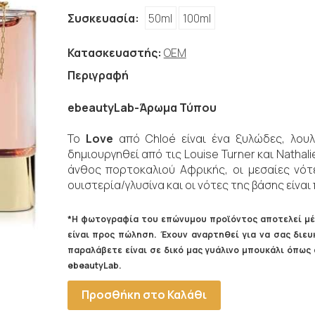
Συσκευασία:
50ml
100ml
Κατασκευαστής:
OEM
Περιγραφή
ebeautyLab-Άρωμα Τύπου
Το
Love
από Chloé είναι ένα ξυλώδες, λουλ
δημιουργηθεί από τις Louise Turner και Nathali
άνθος πορτοκαλιού Αφρικής, οι μεσαίες νότε
ουιστερία/γλυσίνα και οι νότες της βάσης είναι
*Η φωτογραφία του επώνυμου προϊόντος αποτελεί μέ
είναι προς πώληση. Έχουν αναρτηθεί για να σας δι
παραλάβετε είναι σε δικό μας γυάλινο μπουκάλι όπω
ebeautyLab.
Προσθήκη στο Καλάθι