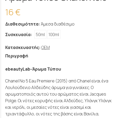
16 €
Διαθεσιμότητα:
Άμεσα διαθέσιμο
Συσκευασία:
50ml
100ml
Κατασκευαστής:
OEM
Περιγραφή
ebeautyLab-Άρωμα Τύπου
Chanel No 5 Eau Premiere (2015) από Chanel είναι ένα
Λουλούδενιο Αλδεϋδης άρωμα για γυναίκες. Ο
αρωματοποιός αυτού του αρώματος είναι Jacques
Polge. Οι νότες κορυφής είναι Αλδεΰδες, Υλάνγκ Υλάνγκ
και νερόλι, οι μεσαίες νότες είναι γιασεμί και
τριαντάφυλλο, οι νότες της βάσης είναι Βανίλια,