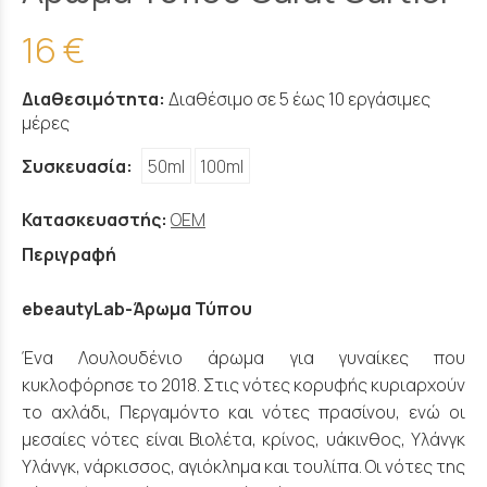
16 €
Διαθεσιμότητα:
Διαθέσιμο σε 5 έως 10 εργάσιμες
μέρες
Συσκευασία:
50ml
100ml
Κατασκευαστής:
OEM
Περιγραφή
ebeautyLab-Άρωμα Τύπου
Ένα Λουλουδένιο άρωμα για γυναίκες που
κυκλοφόρησε το 2018. Στις νότες κορυφής κυριαρχούν
το αχλάδι, Περγαμόντο και νότες πρασίνου, ενώ οι
μεσαίες νότες είναι Βιολέτα, κρίνος, υάκινθος, Υλάνγκ
Υλάνγκ, νάρκισσος, αγιόκλημα και τουλίπα. Οι νότες της