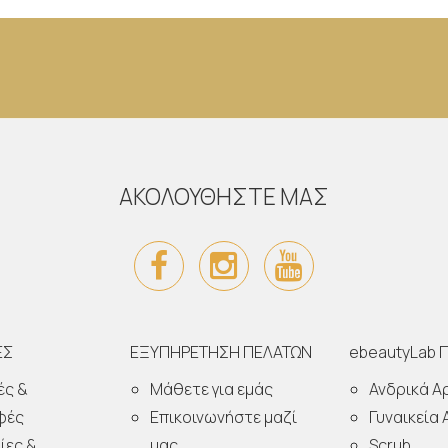
ΑΚΟΛΟΥΘΗΣΤΕ ΜΑΣ
ΕΣ
ΕΞΥΠΗΡΕΤΗΣΗ ΠΕΛΑΤΩΝ
ebeautyLab 
ές &
Μάθετε για εμάς
Ανδρικά 
φές
Επικοινωνήστε μαζί
Γυναικεία
ίες &
μας
Scrub