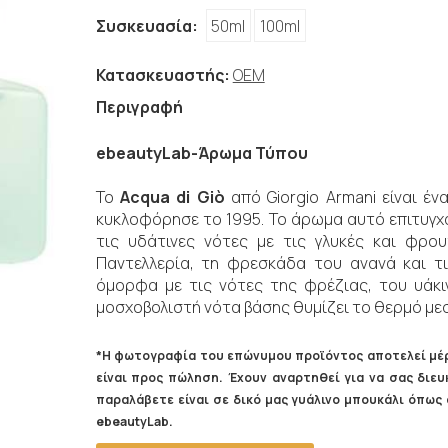
Συσκευασία:
50ml
100ml
Κατασκευαστής:
OEM
Περιγραφή
ebeautyLab-Άρωμα Τύπου
Το
Acqua di Giò
από Giorgio Armani είναι έ
κυκλοφόρησε το 1995. Το άρωμα αυτό επιτυγχ
τις υδάτινες νότες με τις γλυκές και φρ
Παντελλερία
, τη φρεσκάδα του ανανά και τι
όμορφα με τις νότες της φρέζιας, του υάκι
μοσχοβολιστή νότα βάσης θυμίζει το θερμό με
*Η φωτογραφία του επώνυμου προϊόντος αποτελεί μέρ
είναι προς πώληση. Έχουν αναρτηθεί για να σας δι
παραλάβετε είναι σε δικό μας γυάλινο μπουκάλι όπω
ebeautyLab.