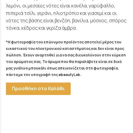
λεμόνι, οι μεσαίες νότες είναι κανέλα, γαρύφαλλο,
πιπεριά τσίλι, γεράνι, ηλιοτρόπιο και γιασεμί και οι
νότες της βάσης είναι βενζόη, βανίλια, μόσχος, σπόρος
τόνκα, κέδρος και γκρίζα άμβρα.
*Η φωτογραφία του επώνυμου προϊόντος αποτελεί μέρος του
εικαστικού του ηλεκτρονικού καταστήματος και δεν είναι προς
πώληση. Έχουν αναρτηθεί για να σας διευκολύνουν στην εύρεση
του αρώματος σας. Το άρωμα που θα παραλάβετε είναι σε δικό
μας γυάλινο μπουκάλι όπως απεικονίζεται στη φωτογραφία,
πάντα με την υπογραφή της ebeautyLab.
Προσθήκη στο Καλάθι