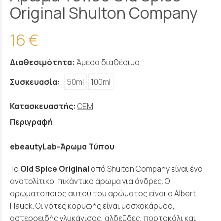
Original Shulton Company
16 €
Διαθεσιμότητα:
Άμεσα διαθέσιμο
Συσκευασία:
50ml
100ml
Κατασκευαστής:
OEM
Περιγραφή
ebeautyLab-Άρωμα Τύπου
Το
Old Spice Original
από Shulton Company είναι ένα
ανατολίτικο, πικάντικο άρωμα για άνδρες. Ο
αρωματοποιός αυτού του αρώματος είναι ο Albert
Hauck. Οι νότες κορυφής είναι μοσχοκάρυδο,
αστεροειδής γλυκάνισος, αλδεΰδες, πορτοκάλι και