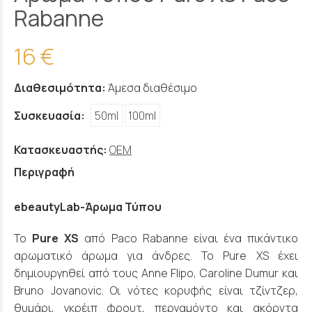
Rabanne
16 €
Διαθεσιμότητα:
Άμεσα διαθέσιμο
Συσκευασία:
50ml
100ml
Κατασκευαστής:
OEM
Περιγραφή
ebeautyLab-Άρωμα Τύπου
Το
Pure XS
από Paco Rabanne είναι ένα πικάντικο
αρωματικό άρωμα για άνδρες. Το Pure XS έχει
δημιουργηθεί από τους Anne Flipo, Caroline Dumur και
Bruno Jovanovic. Οι νότες κορυφής είναι τζίντζερ,
θυμάρι, γκρέιπ φρουτ, περγαμόντο και ακόρντα