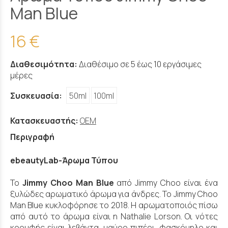
Man Blue
16 €
Διαθεσιμότητα:
Διαθέσιμο σε 5 έως 10 εργάσιμες
μέρες
Συσκευασία:
50ml
100ml
Κατασκευαστής:
OEM
Περιγραφή
ebeautyLab-Άρωμα Τύπου
Το
Jimmy Choo Man Blue
από Jimmy Choo είναι ένα
ξυλώδες αρωματικό άρωμα για άνδρες. Το Jimmy Choo
Man Blue κυκλοφόρησε το 2018. Η αρωματοποιός πίσω
από αυτό το άρωμα είναι η Nathalie Lorson. Οι νότες
κορυφής είναι λεβάντα, μαύρο πιπέρι, φασκόμηλο και