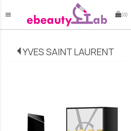
menu
(0)
YVES SAINT LAURENT