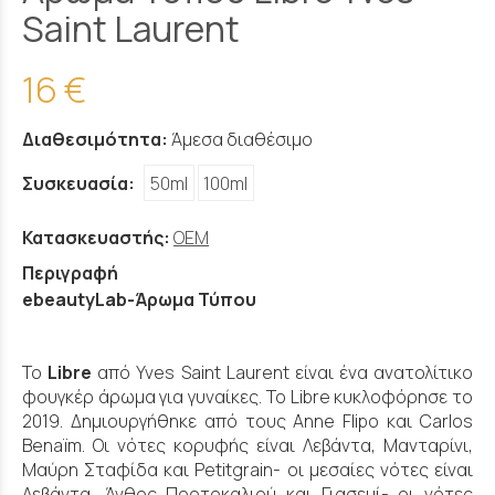
Saint Laurent
16 €
Διαθεσιμότητα:
Άμεσα διαθέσιμο
Συσκευασία:
50ml
100ml
Κατασκευαστής:
OEM
Περιγραφή
ebeautyLab-Άρωμα Τύπου
Το
Libre
από Yves Saint Laurent είναι ένα ανατολίτικο
φουγκέρ άρωμα για γυναίκες. Το Libre κυκλοφόρησε το
2019. Δημιουργήθηκε από τους Anne Flipo και Carlos
Benaïm. Οι νότες κορυφής είναι Λεβάντα, Μανταρίνι,
Μαύρη Σταφίδα και Petitgrain- οι μεσαίες νότες είναι
Λεβάντα, Άνθος Πορτοκαλιού και Γιασεμί- οι νότες